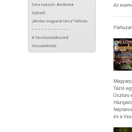
Az esemé
Extra helyszín: Alsóbodok
Díjátadó
„Minden magyarok tánca” felhívás
Párhuzam
– – – – – – – – – – – –
A Táncháztalálkozóról
Visszatekintés
Magyarpa
Tázló egy
Üsztürü 
Házigazd
Néptánce
és a Vas