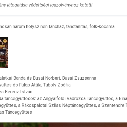
ny látogatása védettségi igazolványhoz kötött!
osan három helyszínen táncház, tánctanítás, folk-kocsma
latkai Banda és Busai Norbert, Busai Zsuzsanna
üttes és Fülöp Attila, Tuboly Zsófia
és Berecz István
a táncegyüttesek: az Angyalföldi Vadrózsa Táncegyüttes, a Bih
gyüttes, a Rákospalotai Szilas Néptáncegyüttes, a Szentendre
as Táncegyüttes