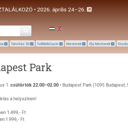
TALÁLKOZÓ • 2026. április 24–26.
Keresés
mia
Táncház 50
folkMAGazin
Mesterek
Ifjú Mesterek
Diszk
apest Park
ius 1.
csütörtök 22.00–02.00
• Budapest Park (1095 Budapest, S
rlás a helyszínen!
en 1.499,- Ft
en:1.999,- Ft