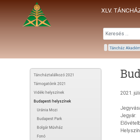
XLV. TÁNCHÁZ
Táncház Akadé
Bud
Táncháztalálkozó 2021
Támogatóink 2021
2021. júl
Vidéki helyszínek
Budapesti helyszínek
Jegyvásá
Uránia Mozi
Jegyár:
Budapest Park
Elővételb
Bolgár Művház
Helyszín
Fonó