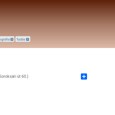
ográfia
Tudás
oroksári út 60.)
Share