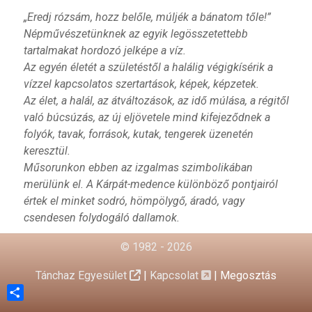
„Eredj rózsám, hozz belőle, múljék a bánatom tőle!”
Népművészetünknek az egyik legösszetettebb
tartalmakat hordozó jelképe a víz.
Az egyén életét a születéstől a halálig végigkísérik a
vízzel kapcsolatos szertartások, képek, képzetek.
Az élet, a halál, az átváltozások, az idő múlása, a régitől
való búcsúzás, az új eljövetele mind kifejeződnek a
folyók, tavak, források, kutak, tengerek üzenetén
keresztül.
Műsorunkon ebben az izgalmas szimbolikában
merülünk el. A Kárpát-medence különböző pontjairól
értek el minket sodró, hömpölygő, áradó, vagy
csendesen folydogáló dallamok.
© 1982 - 2026
Tánchaz Egyesület
|
Kapcsolat
|
Megosztás
Share