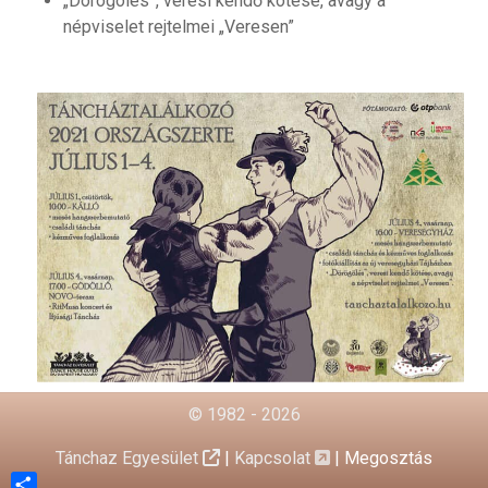
„Dörögölés”, veresi kendő kötése, avagy a
népviselet rejtelmei „Veresen”
© 1982 - 2026
Tánchaz Egyesület
|
Kapcsolat
|
Megosztás