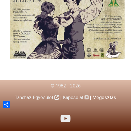
© 1982 - 2026
Tánchaz Egyesület
|
Kapcsolat
|
Megosztás
Share