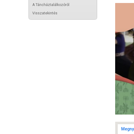
A Táncháztalálkozóról
Visszatekintés