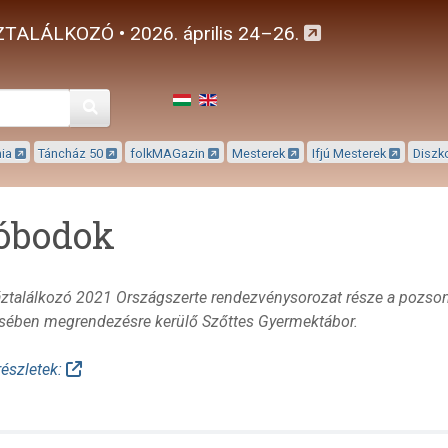
TALÁLKOZÓ • 2026. április 24–26.
Keresés
mia
Táncház 50
folkMAGazin
Mesterek
Ifjú Mesterek
Diszk
óbodok
ztalálkozó 2021 Országszerte rendezvénysorozat része a pozso
sében megrendezésre kerülő Szőttes Gyermektábor.
részletek: