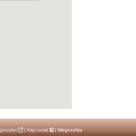
gyesület
|
Kapcsolat
|
Megosztás