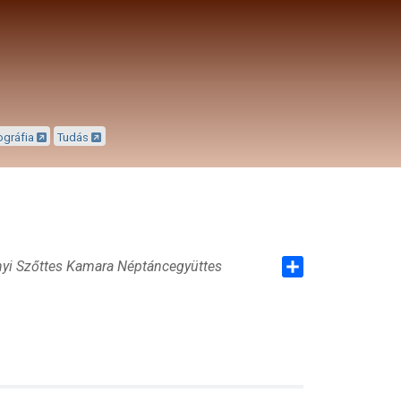
ográfia
Tudás
nyi Szőttes Kamara Néptáncegyüttes
Share