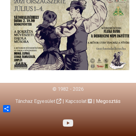
© 1982 - 2026
Tánchaz Egyesület
|
Kapcsolat
|
Megosztás
Share