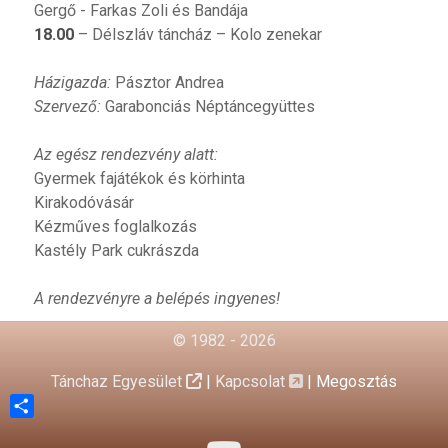
Gergő - Farkas Zoli és Bandája
18.00
– Délszláv táncház – Kolo zenekar
Házigazda:
Pásztor Andrea
Szervező:
Garabonciás Néptáncegyüttes
Az egész rendezvény alatt:
Gyermek fajátékok és körhinta
Kirakodóvásár
Kézműves foglalkozás
Kastély Park cukrászda
A rendezvényre a belépés ingyenes!
© 1982 - 2026
Tánchaz Egyesület
|
Kapcsolat
|
Megosztás
Share