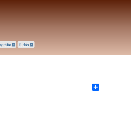
ográfia
Tudás
Share