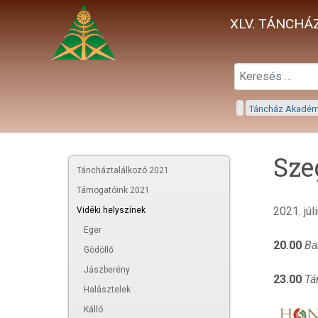
XLV. TÁNCHÁZ
Táncház Akadé
Sze
Táncháztalálkozó 2021
Támogatóink 2021
2021. júl
Vidéki helyszínek
Eger
20.00
Ba
Gödöllő
Jászberény
23.00
Tá
Halásztelek
Kálló