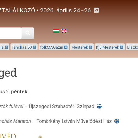
TALÁLKOZÓ • 2026. április 24–26.
Keresés
mia
Táncház 50
folkMAGazin
Mesterek
Ifjú Mesterek
Diszk
ged
ius 2.
péntek
rtók fülével
– Újszegedi Szabadtéri Színpad
ncház Maraton
– Tömörkény István Művelődési Ház