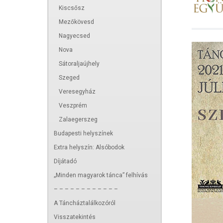
Kiscsősz
Mezőkövesd
Nagyecsed
Nova
Sátoraljaújhely
Szeged
Veresegyház
Veszprém
Zalaegerszeg
Budapesti helyszínek
Extra helyszín: Alsóbodok
Díjátadó
„Minden magyarok tánca” felhívás
– – – – – – – – – – – –
A Táncháztalálkozóról
Visszatekintés