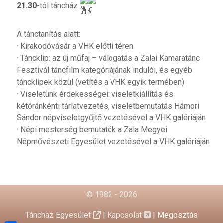
21.30
-tól táncház
A tánctanítás alatt:
· Kirakodóvásár a VHK előtti téren
· Táncklip: az új műfaj – válogatás a Zalai Kamaratánc
Fesztivál táncfilm kategóriájának indulói, és egyéb
táncklipek közül (vetítés a VHK egyik termében)
· Viseletünk érdekességei: viseletkiállítás és
kétóránkénti tárlatvezetés, viseletbemutatás Hámori
Sándor népviseletgyűjtő vezetésével a VHK galériáján
· Népi mesterség bemutatók a Zala Megyei
Népművészeti Egyesület vezetésével a VHK galériáján
© 1982 - 2026
Tánchaz Egyesület
|
Kapcsolat
|
Megosztás