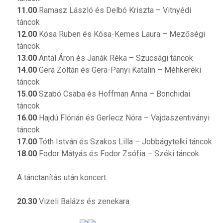
11.00
Ramasz László és Delbó Kriszta – Vitnyédi
táncok
12.00
Kósa Ruben és Kósa-Kemes Laura – Mezőségi
táncok
13.00
Antal Áron és Janák Réka – Szucsági táncok
14.00
Gera Zoltán és Gera-Panyi Katalin – Méhkeréki
táncok
15.00
Szabó Csaba és Hoffman Anna – Bonchidai
táncok
16.00
Hajdú Flórián és Gerlecz Nóra – Vajdaszentiványi
táncok
17.00
Tóth István és Szakos Lilla – Jobbágytelki táncok
18.00
Fodor Mátyás és Fodor Zsófia – Széki táncok
A tánctanítás után koncert:
20.30
Vizeli Balázs és zenekara